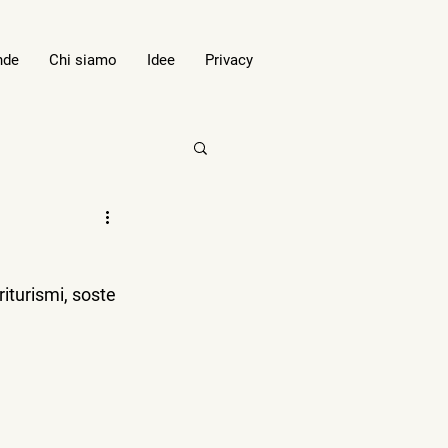
nde
Chi siamo
Idee
Privacy
iturismi, soste 