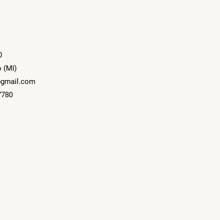
0
 (MI)
gmail.com
7780