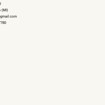
0
 (MI)
gmail.com
7780